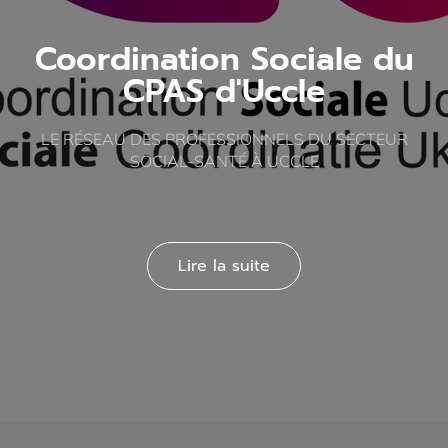
Coordination Sociale du
CPAS d'Uccle
LE RÉSEAU DES PROFESSIONNELS DU SECTEUR
SOCIAL-SANTÉ À UCCLE
Lire la suite