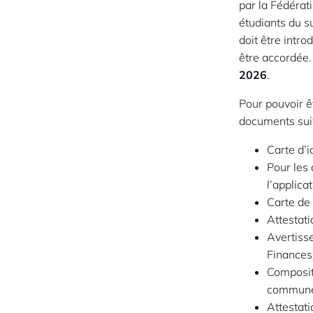
par la Fédérat
étudiants du 
doit être intr
être accordée
2026
.
Pour pouvoir ê
documents sui
Carte d’i
Pour les
l’applica
Carte de
Attestat
Avertiss
Finances
Composit
commun
Attestati