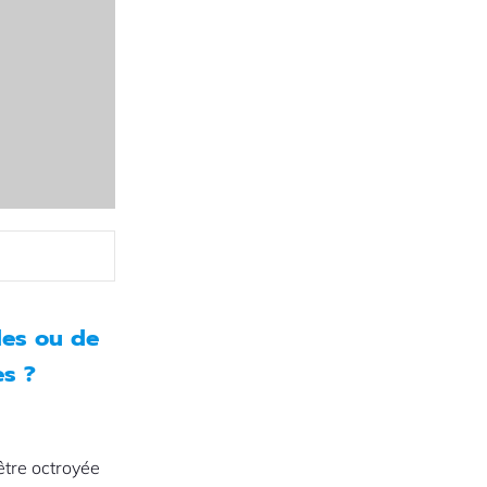
des ou de
es ?
 être octroyée