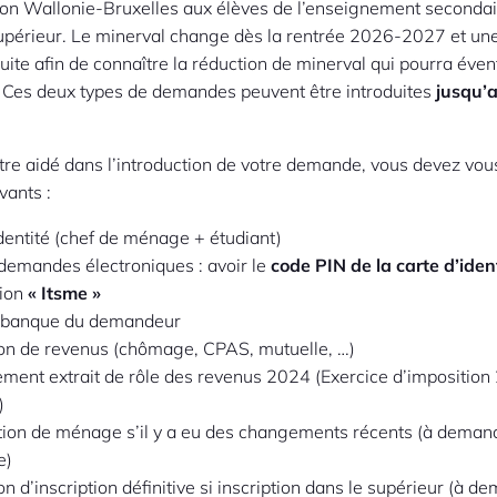
ion Wallonie-Bruxelles aux élèves de l’enseignement secondai
supérieur. Le minerval change dès la rentrée 2026-2027 et u
oduite afin de connaître la réduction de minerval qui pourra éve
. Ces deux types de demandes peuvent être introduites
jusqu’
tre aidé dans l’introduction de votre demande, vous devez vo
vants :
dentité (chef de ménage + étudiant)
 demandes électroniques : avoir le
code PIN de la carte d’iden
tion
« Itsme »
 banque du demandeur
ion de revenus (chômage, CPAS, mutuelle, …)
ement extrait de rôle des revenus 2024 (Exercice d’impositio
)
ion de ménage s’il y a eu des changements récents (à demand
e)
on d’inscription définitive si inscription dans le supérieur (à d