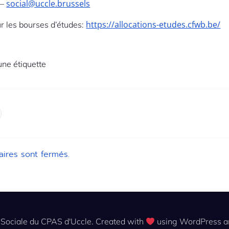
social@uccle.brussels
 –
https://allocations-etudes.cfwb.be/
ur les bourses d’études:
ne étiquette
ires sont fermés.
Sociale du CPAS d'Uccle. Created with
using WordPress 