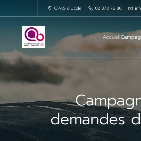
Aller
au
CPAS d'Uccle
02 370 76 36
in
contenu
Accueil
Campagn
Campagne
demandes d’