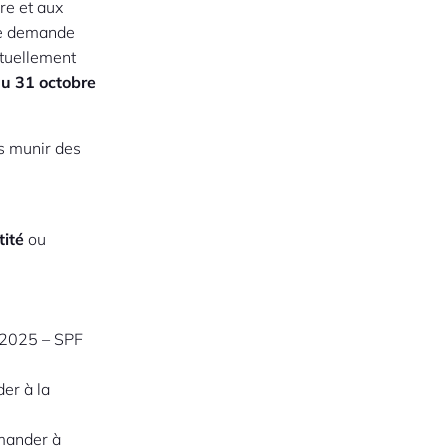
re et aux
ne demande
ntuellement
au 31 octobre
us munir des
tité
ou
n 2025 – SPF
er à la
emander à