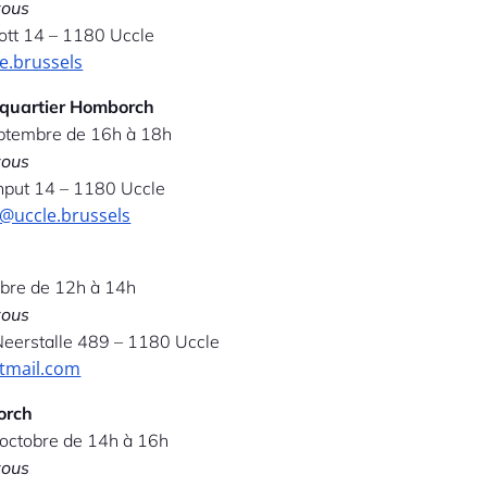
vous
ott 14 – 1180 Uccle
.brussels
 quartier Homborch
eptembre de 16h à 18h
vous
nput 14 – 1180 Uccle
uccle.brussels
obre de 12h à 14h
vous
eerstalle 489 – 1180 Uccle
tmail.com
orch
 octobre de 14h à 16h
vous