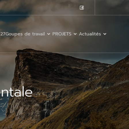
027
Goupes de travail
PROJETS
Actualités
ntale