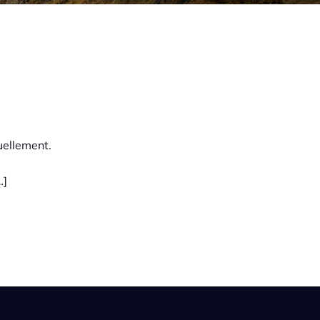
uellement.
…]