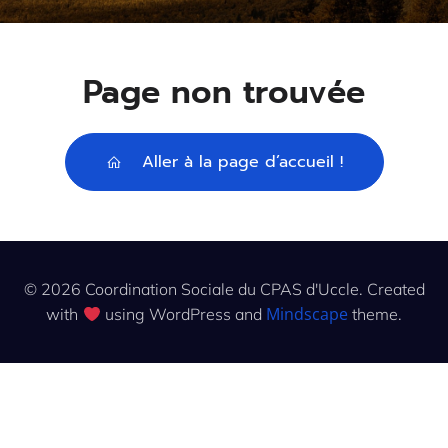
Page non trouvée
Aller à la page d’accueil !
© 2026 Coordination Sociale du CPAS d'Uccle. Created
Mindscape
with
using WordPress and
theme.