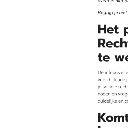
Weet je niet o
Begrijp je ni
Het 
Rech
te w
De infobus is 
verschillende 
je sociale rech
noden en vrage
duidelijke en 
Komt