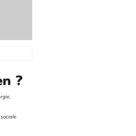
en
?
rgie,
 sociale