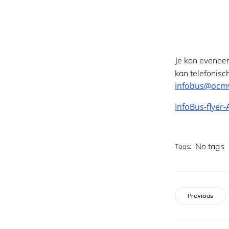
Je kan evenee
kan telefonisc
infobus@ocm
InfoBus-flyer
No tags
Tags:
Previous