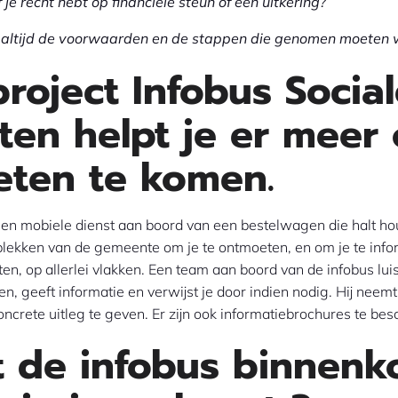
f je recht hebt op financiële steun of een uitkering?
et altijd de voorwaarden en de stappen die genomen moeten
project Infobus Socia
ten helpt je er meer 
eten te komen.
een mobiele dienst aan boord van een bestelwagen die halt ho
plekken van de gemeente om je te ontmoeten, en om je te info
ten, op allerlei vlakken. Een team aan boord van de infobus luis
n, geeft informatie en verwijst je door indien nodig. Hij neemt 
concrete uitleg te geven. Er zijn ook informatiebrochures te bes
 de infobus binnenk