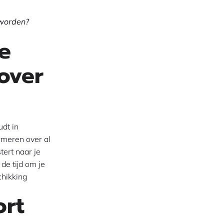
 worden?
le
over
udt in
rmeren over al
tert naar je
de tijd om je
chikking
ort